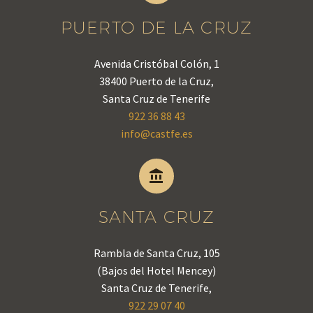
PUERTO DE LA CRUZ
Avenida Cristóbal Colón, 1
38400 Puerto de la Cruz,
Santa Cruz de Tenerife
922 36 88 43
info@castfe.es


SANTA CRUZ
Rambla de Santa Cruz, 105
(Bajos del Hotel Mencey)
Santa Cruz de Tenerife,
922 29 07 40