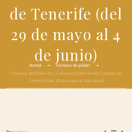
de Tenerife (del
29 de mayo al 4
de junio)
Home
Torneos de póker
Torneos de Póker en y Canarias Póker Series Casinos de
Tenerife (del 29 de mayo al 4 de junio)