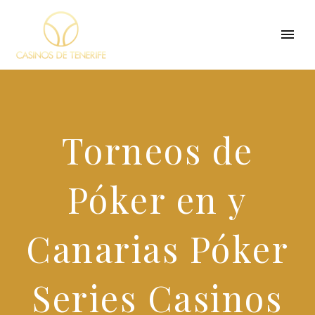
Torneos de
Póker en y
Canarias Póker
Series Casinos