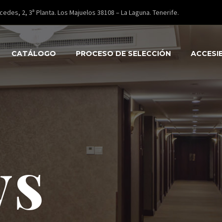
cedes, 2, 3ª Planta. Los Majuelos 38108 – La Laguna. Tenerife.
CATÁLOGO
PROCESO DE SELECCIÓN
ACCESI
ws