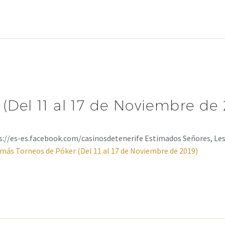
(Del 11 al 17 de Noviembre de 
es-es.facebook.com/casinosdetenerife Estimados Señores, Les 
 más
Torneos de Póker (Del 11 al 17 de Noviembre de 2019)