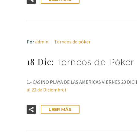
Por
admin
Torneos de póker
18 Dic:
Torneos de Póker 
1.- CASINO PLAYA DE LAS AMERICAS VIERNES 20 DICI
al 22 de Diciembre)
LEER MÁS