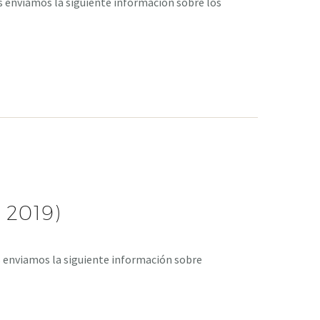
enviamos la siguiente información sobre los
 2019)
enviamos la siguiente información sobre