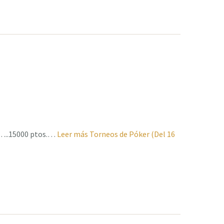
……..15000 ptos.…
Leer más
Torneos de Póker (Del 16