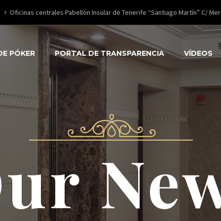
Oficinas centrales Pabellón Insular de Tenerife “Santiago Martín” C/ Mer
DE PÓKER
PORTAL DE TRANSPARENCIA
VÍDEOS
ur Ne