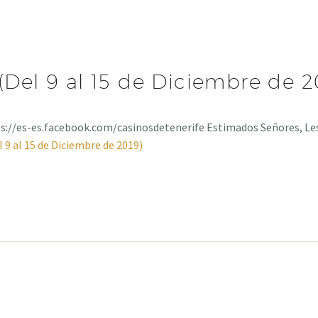
(Del 9 al 15 de Diciembre de 2
es-es.facebook.com/casinosdetenerife Estimados Señores, Les 
 9 al 15 de Diciembre de 2019)