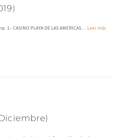
019)
emana: 1.- CASINO PLAYA DE LAS AMERICAS…
Leer más
 Diciembre)