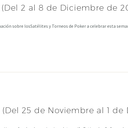
(Del 2 al 8 de Diciembre de 2
mación sobre losSatélites y Torneos de Poker a celebrar esta s
 (Del 25 de Noviembre al 1 de