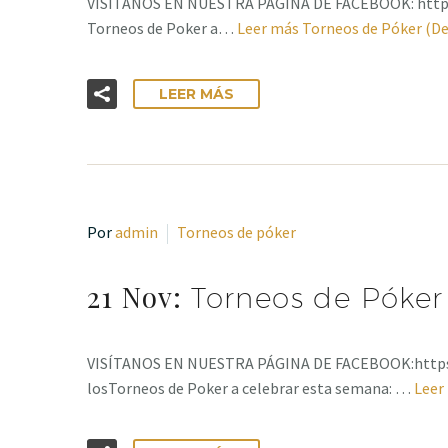
VISÍTANOS EN NUESTRA PÁGINA DE FACEBOOK: https://
Torneos de Poker a…
Leer más
Torneos de Póker (Del
LEER MÁS
Por
admin
Torneos de póker
21 Nov:
Torneos de Póker
VISÍTANOS EN NUESTRA PÁGINA DE FACEBOOK:https://
losTorneos de Poker a celebrar esta semana: …
Leer