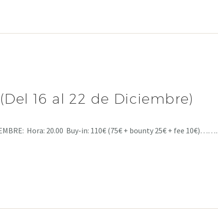
(Del 16 al 22 de Diciembre)
EMBRE: Hora: 20.00 Buy-in: 110€ (75€ + bounty 25€ + fee 10€)…